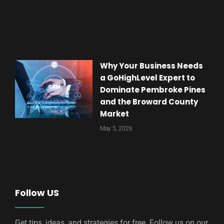
Why Your Business Needs
a GoHighLevel Expert to
Dominate Pembroke Pines
and the Broward County
Market
May 5, 2026
Follow US
Get tips, ideas, and strategies for free. Follow us on our