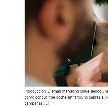
Introducción: El email marketing sigue siendo una
como conducir de noche sin faros: no sabrás si l
campañas, […]