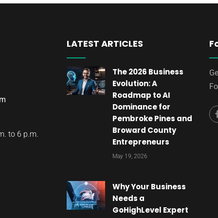
LATEST ARTICLES
F
The 2026 Business
Ge
Evolution: A
Fo
Roadmap to AI
om
Dominance for
Pembroke Pines and
Broward County
. to 6 p.m.
Entrepreneurs
May 19, 2026
Why Your Business
Needs a
GoHighLevel Expert