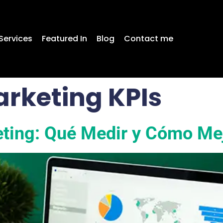
Services
Featured In
Blog
Contact me
rketing KPIs
ting: Qué Medir y Cómo Mej