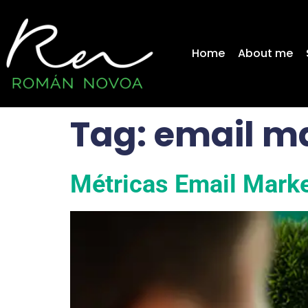
content
Home
About me
Tag:
email ma
Métricas Email Marke