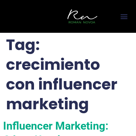
content
About me
Featured In
Contact me
Tag:
crecimiento
con influencer
marketing
Influencer Marketing: